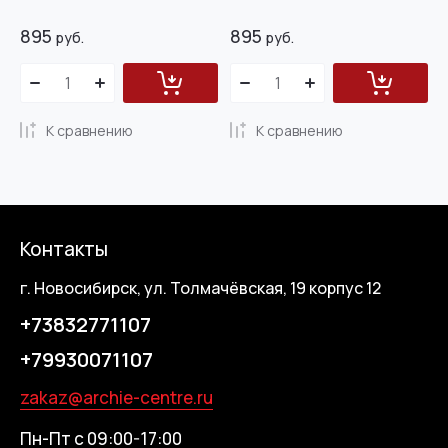
895
895
руб.
руб.
К сравнению
К сравнению
Контакты
г. Новосибирск, ул. Толмачёвская, 19 корпус 12
+73832771107
+79930071107
zakaz@archie-centre.ru
Пн-Пт с 09:00-17:00