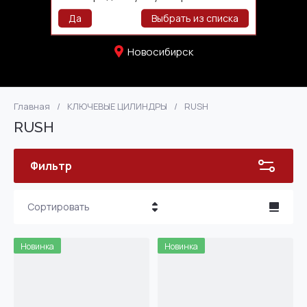
+73832771107
Да
Выбрать из списка
Новосибирск
Главная
/
КЛЮЧЕВЫЕ ЦИЛИНДРЫ
/
RUSH
RUSH
Фильтр
Сортировать
Цена - убывание
Новинка
Новинка
Цена - возрастание
Название - Я-А