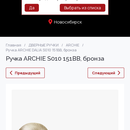
+73832771107
Да
Выбрать из списка
Новосибирск
Главная
/
ДВЕРНЫЕ РУЧКИ
/
ARCHIE
/
Ручка ARCHIE DALIA S010 151BB, бронза
Ручка ARCHIE S010 151BB, бронза
Предыдущий
Следующий