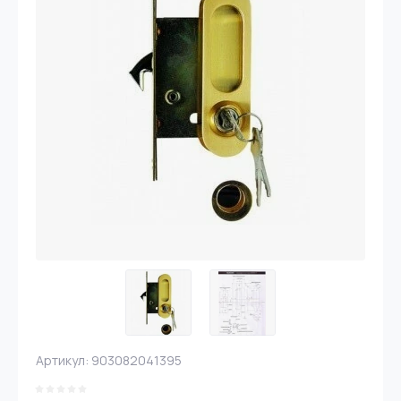
Артикул:
903082041395