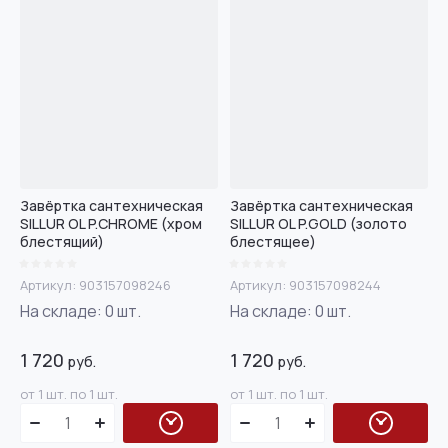
Цена - возрастание
Название - Я-А
Название - А-Я
Завёртка сантехническая
Завёртка сантехническая
SILLUR OL P.CHROME (хром
SILLUR OL P.GOLD (золото
блестящий)
блестящее)
Артикул:
903157098246
Артикул:
903157098244
На складе:
0
шт.
На складе:
0
шт.
1 720
1 720
руб.
руб.
от 1 шт. по 1 шт.
от 1 шт. по 1 шт.