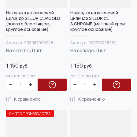
Накладка на ключевой
Накладка на ключевой
цилиндр SILLUR CL P.GOLD
цилиндр SILLUR CL
(золото блестящее,
S.CHROME (матовый хром,
круглое основание)
круглое основание)
Артикул:
903087098248
Артикул:
903157098252
На складе:
0
шт.
На складе:
0
шт.
1 150
1 150
руб.
руб.
от 1 шт. по 1 шт.
от 1 шт. по 1 шт.
К сравнению
К сравнению
СНЯТ С ПРОИЗВОДСТВА