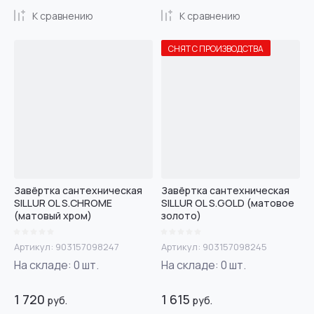
К сравнению
К сравнению
СНЯТ С ПРОИЗВОДСТВА
Завёртка сантехническая
Завёртка сантехническая
SILLUR OL S.CHROME
SILLUR OL S.GOLD (матовое
(матовый хром)
золото)
Артикул:
903157098247
Артикул:
903157098245
На складе:
0
шт.
На складе:
0
шт.
1 720
1 615
руб.
руб.